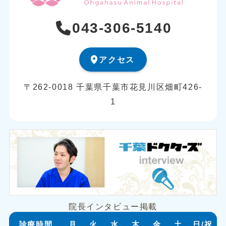
043-306-5140
アクセス
〒262-0018 千葉県千葉市花見川区畑町426-
1
院長インタビュー掲載
診療時間
月
火
水
木
金
土
日/祝