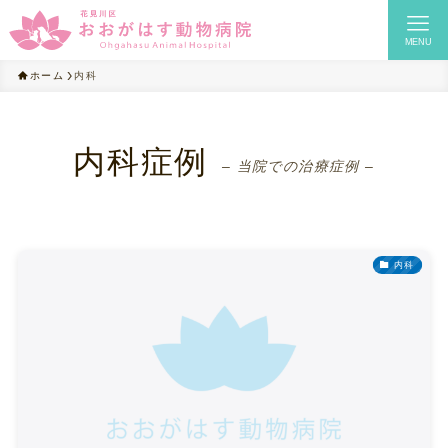
MENU
ホーム
内科
内科症例
– 当院での治療症例 –
内科